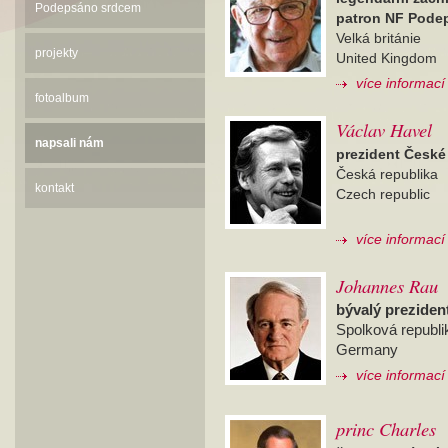
Podepsáno srdcem
patron NF Pode
Velká británie
projekty
United Kingdom
více informací
fotoalbum
Václav Havel
napsali nám
prezident České
Česká republika
kontakt
Czech republic
více informací
Johannes Rau
bývalý prezide
Spolková republ
Germany
více informací
princ Charles