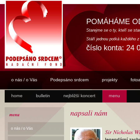
POMÁHÁME OD
Starejme se o ty, kteří se star
Stáří jednou potká každého z
číslo konta: 24 
o nás / o Vás
Podepsáno srdcem
projekty
foto
home
bulletin
nejbližší koncert
menu
napsali nám
menu
o nás / o Vás
Sir Nicholas W
legendární zach