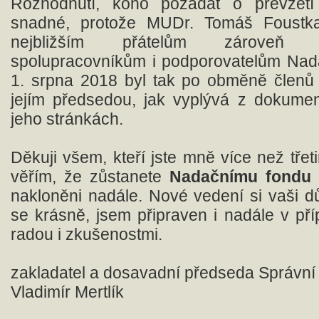
Rozhodnutí, koho požádat o převzetí
snadné, protože MUDr. Tomáš Foustk
nejbližším přátelům zároveň k
spolupracovníkům i podporovatelům Nad
1. srpna 2018 byl tak po obměně členů
jejím předsedou, jak vyplývá z dokume
jeho stránkách.
Děkuji všem, kteří jste mně více než třet
věřím, že zůstanete
Nadačnímu fondu
nakloněni nadále. Nové vedení si vaši d
se krásně, jsem připraven i nadále v př
radou i zkušenostmi.
zakladatel a dosavadní předseda Správní
Vladimír Mertlík