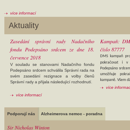
více informací
Aktuality
Zasedání správní rady Nadačního
Kampaň: D
fondu Podepsáno srdcem ze dne 18.
číslo 87777
července 2018
DMS kampaň pros
pokračovat i v
V souladu se stanovami Nadačního fondu
Podepsáno srdcem s
Podepsáno srdcem schválila Správní rada na
umožňuje pokra
svém zasedání rezignace a volby členů
kampaně. Všem d
Správní rady a přijala následující rozhodnutí.
více informac
více informací
Podporují nás
Alzheimerova nemoc - poradna
Sir Nicholas Winton