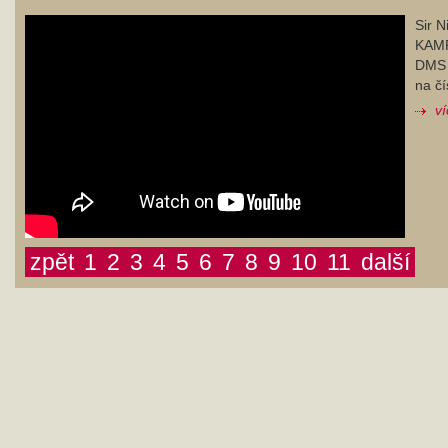
Sir N
KAM
DMS
na č
ví
zpět
1
2
3
4
5
6
7
8
9
10
11
další