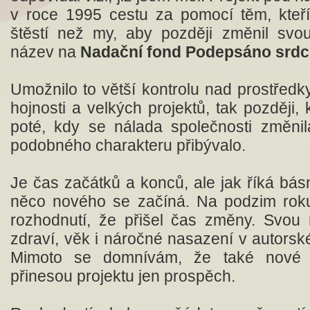
v roce 1995 cestu za pomocí těm, kteř
štěstí než my, aby později změnil svou 
název na
Nadační fond Podepsáno srd
Umožnilo to větší kontrolu nad prostředk
hojnosti a velkých projektů, tak později,
poté, kdy se nálada společnosti změni
podobného charakteru přibývalo.
Je čas začátků a konců, ale jak říká bás
něco nového se začíná. Na podzim rok
rozhodnutí, že přišel čas změny. Svou 
zdraví, věk i náročné nasazení v autorské
Mimoto se domnívám, že také nové 
přinesou projektu jen prospěch.