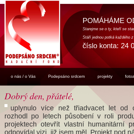
POMÁHÁME OD
Starejme se o ty, kteří se star
Stáří jednou potká každého z
číslo konta: 24 
o nás / o Vás
Podepsáno srdcem
projekty
foto
Dobrý den, přátelé,
uplynulo více než třiadvacet let od 
rozhodl po letech působení v roli prod
projektech otevřít vlastní humanitární p
odpovídal vizi, již jsem měl. Projekt pod 